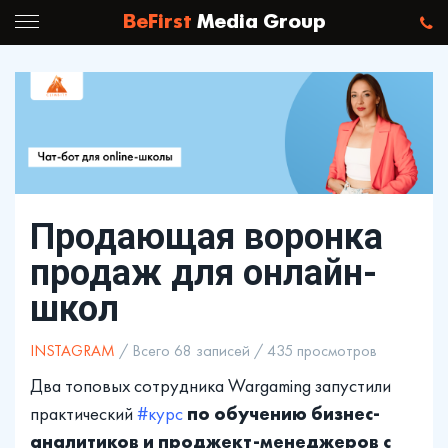
BeFirst
Media Group
Продающая воронка
продаж для онлайн-
школ
INSTAGRAM
/ Всего 68 записей / 435 просмотров
Два топовых сотрудника Wargaming запустили
по обучению бизнес-
практический
#курс
аналитиков и проджект-менеджеров с